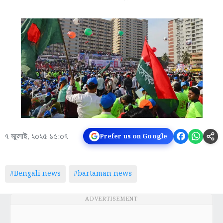
৭ জুলাই, ২০২৫ ১৫:০৭
Prefer us on Google
#Bengali news
#bartaman news
ADVERTISEMENT