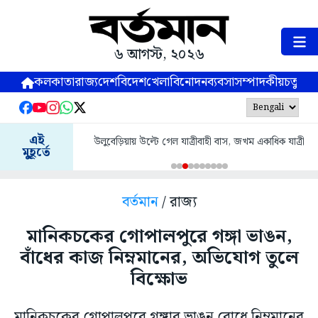
৬ আগস্ট, ২০২৬
কলকাতা
রাজ্য
দেশ
বিদেশ
খেলা
বিনোদন
ব্যবসা
সম্পাদকীয়
চতুষ্পর্ণ
এই
উলুবেড়িয়ায় উল্টে গেল যাত্রীবাহী বাস, জখম একাধিক যাত্রী
মুহূর্তে
বর্তমান
/ রাজ্য
মানিকচকের গোপালপুরে গঙ্গা ভাঙন,
বাঁধের কাজ নিম্নমানের, অভিযোগ তুলে
বিক্ষোভ
মানিকচকের গোপালপুরে গঙ্গার ভাঙন রোধে নিম্নমানের