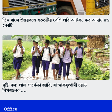
তিন মাসে উত্তরবঙ্গে ৫০০টির বেশি লরি আটক, কর আদায় ৪৬
কোটি
বৃষ্টি-ধস: লাল সতর্কতা জারি, সান্দাকফুগামী রোড
বিপজ্জনক,...
Office