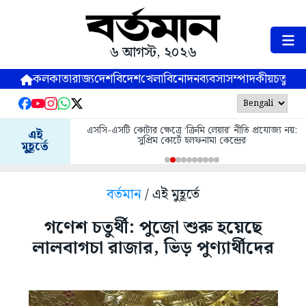
৬ আগস্ট, ২০২৬
কলকাতা
রাজ্য
দেশ
বিদেশ
খেলা
বিনোদন
ব্যবসা
সম্পাদকীয়
চতুষ্পর্ণ
এসসি-এসটি কোটার ক্ষেত্রে ‘ক্রিমি লেয়ার’ নীতি প্রযোজ্য নয়:
এই
সুপ্রিম কোর্টে হলফনামা কেন্দ্রের
মুহূর্তে
বর্তমান
/ এই মুহূর্তে
গণেশ চতুর্থী: পুজো শুরু হয়েছে
লালবাগচা রাজার, ভিড় পুণ্যার্থীদের