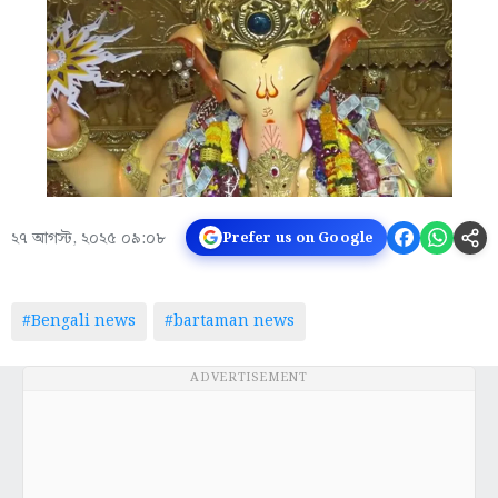
২৭ আগস্ট, ২০২৫ ০৯:০৮
Prefer us on Google
#Bengali news
#bartaman news
ADVERTISEMENT