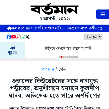
৭ আগস্ট, ২০২৬
কলকাতা
রাজ্য
দেশ
বিদেশ
খেলা
বিনোদন
ব্যবসা
সম্পাদকীয়
চতুষ্পর্ণ
এই
মিঠুনকে দেখতে হাসপাতালে মুখ্যমন্ত্রী
মুহূর্তে
বর্তমান
/ খেলা
ওভালের কিউরেটরের সঙ্গে বাগযুদ্ধ
গম্ভীরের, অনুশীলনে চনমনে কুলদীপ
যাদব, অভিষেক হতে পারে অর্শদীপের
ভারত-ইংল্যান্ড পঞ্চম তথা শেষ টেস্ট ঘিরে উত্তাপ যে