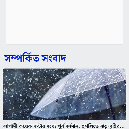
সম্পর্কিত সংবাদ
আগামী কয়েক ঘণ্টার মধ্যে পূর্ব বর্ধমান, হুগলিতে ঝড়-বৃষ্টির...