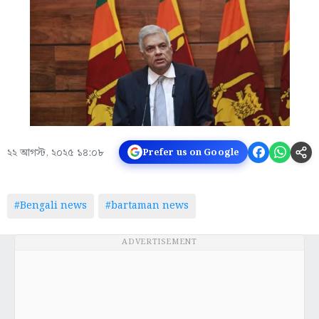
২২ আগস্ট, ২০২৫ ১৪:০৮
Prefer us on Google
#Bengali news
#bartaman news
ADVERTISEMENT