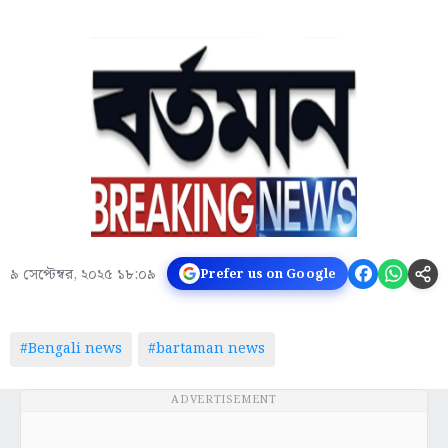
৯ সেপ্টেম্বর, ২০২৫ ১৮:০৯
Prefer us on Google
#Bengali news
#bartaman news
ADVERTISEMENT