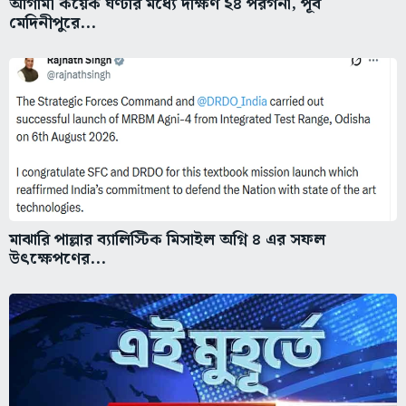
আগামী কয়েক ঘণ্টার মধ্যে দক্ষিণ ২৪ পরগনা, পূর্ব
মেদিনীপুরে...
মাঝারি পাল্লার ব্যালিস্টিক মিসাইল অগ্নি ৪ এর সফল
উৎক্ষেপণের...