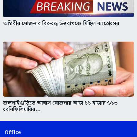
অগ্নিবীর যোজনার বিরুদ্ধে উত্তরাখণ্ডে মিছিল কংগ্রেসের
জলপাইগুড়িতে আবাস যোজনায় আজ ১১ হাজার ৬১৩
বেনিফিশিয়ারির...
Office