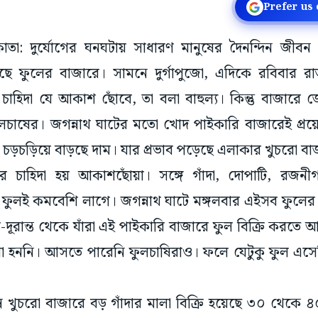
Prefer us
কাতা: দুর্যোগের ঘনঘটায় সাধারণ মানুষের দৈনন্দিন জীবন 
ে ফুলের বাজারে। সামনে দুর্গাপুজো, এদিকে রবিবার র
চাহিদা যে আকাশ ছোঁবে, তা বলা বাহুল্য। কিন্তু বাজারে 
 ফুলচাষের। জগন্নাথ ঘাটের মতো খোদ পাইকারি বাজারেই প্
চড়চড়িয়ে বাড়ছে দাম। যার প্রভাব পড়েছে এলাকার খুচরো ব
লের চাহিদা হয় আকাশছোঁয়া। সঙ্গে গাঁদা, দোপাটি, রজনীগন
ফুলই কমবেশি লাগে। জগন্নাথ ঘাটে মঙ্গলবার এইসব ফুলের দ
-দূরান্ত থেকে যাঁরা এই পাইকারি বাজারে ফুল বিক্রি করতে আস
ো হননি। আসতে পারেনি ফুলচাষিরাও। ফলে যেটুকু ফুল এসেছ
 খুচরো বাজারে বড় গাঁদার মালা বিক্রি হয়েছে ৩০ থেকে 