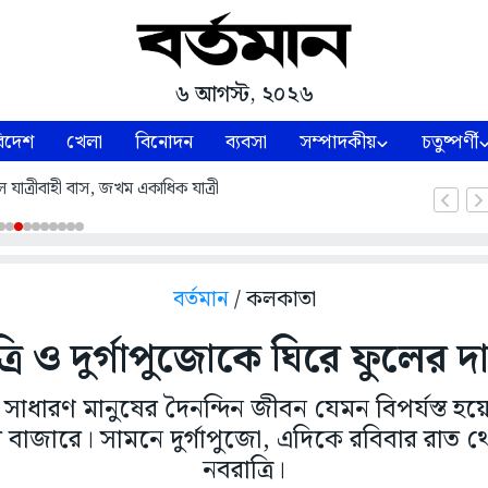
৬ আগস্ট, ২০২৬
িদেশ
খেলা
বিনোদন
ব্যবসা
সম্পাদকীয়
চতুষ্পর্ণী
 যাত্রীবাহী বাস, জখম একাধিক যাত্রী
বর্তমান
/ কলকাতা
্রি ও দুর্গাপুজোকে ঘিরে ফুলের দা
 সাধারণ মানুষের দৈনন্দিন জীবন যেমন বিপর্যস্ত হয়
াজারে। সামনে দুর্গাপুজো, এদিকে রবিবার রাত থ
নবরাত্রি।