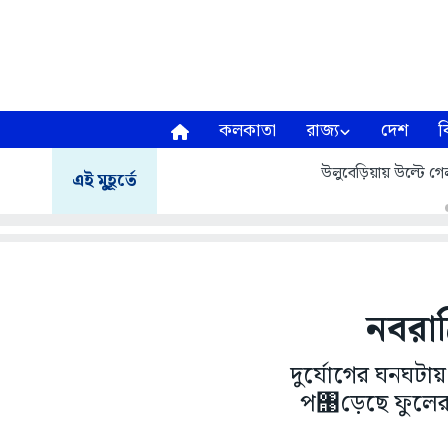
কলকাতা
রাজ্য
দেশ
ব
উলুবেড়িয়ায় উল্টে গেল
এই মুহূর্তে
নবরাত
দুর্যোগের ঘনঘটায়
প঩ড়েছে ফুলের ব