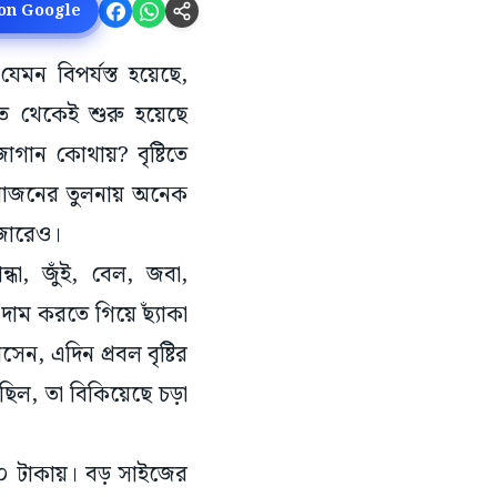
 on Google
যেমন বিপর্যস্ত হয়েছে,
াত থেকেই শুরু হয়েছে
জোগান কোথায়? বৃষ্টিতে
রয়োজনের তুলনায় অনেক
াজারেও।
্ধা, জুঁই, বেল, জবা,
াম করতে গিয়ে ছ্যাঁকা
েন, এদিন প্রবল বৃষ্টির
িল, তা বিকিয়েছে চড়া
৪০ টাকায়। বড় সাইজের