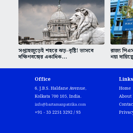
সপ্তাহজুড়েই শহরে ঝড়–বৃষ্টি! ভাসবে
রাজ্য পিএ
দক্ষিণবঙ্গের একাধিক...
নয়া দায়িত্ব
Office
Links
6, J.B.S. Haldane Avenue,
Home
Kolkata 700 105, India.
About
Contac
info@bartamanpatrika.com
+91 - 33 2251 3292 / 93
Privac