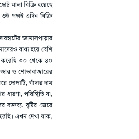
োট মালা বিক্রি হয়েছে
ই পদ্মই এদিন বিক্রি
রাজারহাটের জামালপাড়ার
াদেরও বাধ্য হয়ে বেশি
রি করেছি ৩০ থেকে ৪০
মবাজার ও শোভাবাজারের
রে দোপাটি, গাঁদার দাম
 ধারণা, পরিস্থিতি যা,
র বক্তব্য, বৃষ্টির জেরে
 করেছি। এখন দেখা যাক,