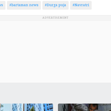
ws
#bartaman news
#Durga puja
#Navratri
ADVERTISEMENT