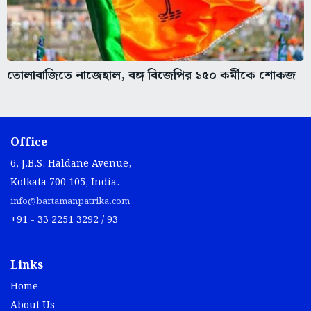
তোলাবাজিতে নাজেহাল, বঙ্গ বিজেপির ১৫০ কর্মীকে শোকজ
Office
6, J.B.S. Haldane Avenue,
Kolkata 700 105, India.
info@bartamanpatrika.com
+91 - 33 2251 3292 / 93
Links
Home
About Us