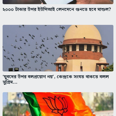
২০০০ টাকার উপর ইউপিআই লেনদেনে গুনতে হবে মাশুল?
‘যুবদের উপর বলপ্রয়োগ নয়’, কেন্দ্রকে সংযত থাকতে বলল
সুপ্রিম...