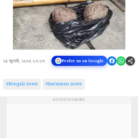
২৪ জুলাই, ২০২৫ ১৩:০৭
Prefer us on Google
#Bengali news
#bartaman news
ADVERTISEMENT