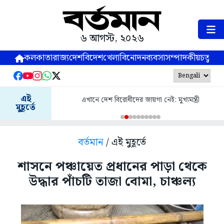
৬ আগস্ট, ২০২৬
কলকাতা
রাজ্য
দেশ
বিদেশ
খেলা
বিনোদন
ব্যবসা
সম্পাদকীয়
চতুষ্পর্ণ
এই
এখানে দেশ বিরোধীদের জায়গা নেই: মুখ্যমন্ত্রী
মুহূর্তে
বর্তমান
/ এই মুহূর্তে
শাসনে পঞ্চায়েত প্রধানের পাড়া থেকে
উদ্ধার পাঁচটি তাজা বোমা, চাঞ্চল্য