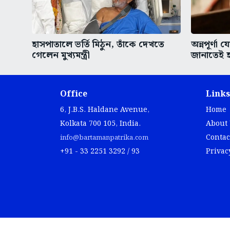
হাসপাতালে ভর্তি মিঠুন, তাঁকে দেখতে
অন্নপূর্ণা
গেলেন মুখ্যমন্ত্রী
জানাতেই হ
Office
Links
6, J.B.S. Haldane Avenue,
Home
Kolkata 700 105, India.
About
Contac
info@bartamanpatrika.com
+91 - 33 2251 3292 / 93
Privac