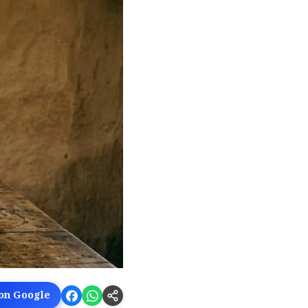
 on Google