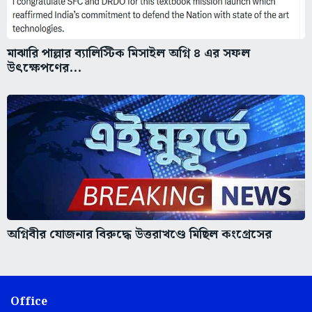
মাঝারি পাল্লার ব্যালিস্টিক মিসাইল অগ্নি ৪ এর সফল
উৎক্ষেপণের...
অগ্নিবীর যোজনার বিরুদ্ধে উত্তরাখণ্ডে মিছিল কংগ্রেসের
Office