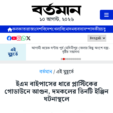
১০ আগস্ট, ২০২৬
কলকাতা
রাজ্য
দেশ
বিদেশ
খেলা
বিনোদন
ব্যবসা
সম্পাদকীয়
চতুষ্পর্ণ
আগামী কয়েক ঘণ্টায় পূর্ব মেদিনীপুর জেলার কিছু অংশে বজ্র-
এই
বৃষ্টির সম্ভাবনা
মুহূর্তে
বর্তমান
/ এই মুহূর্তে
ইএম বাইপাসের ধারে প্লাস্টিকের
গোডাউনে আগুন, দমকলের তিনটি ইঞ্জিন
ঘটনাস্থলে