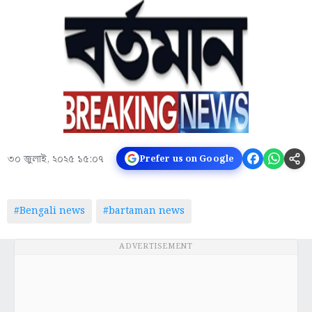
৩০ জুলাই, ২০২৫ ১৫:০৭
Prefer us on Google
#Bengali news
#bartaman news
ADVERTISEMENT