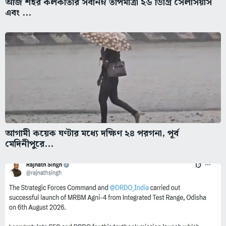
আজ শহর কলকাতার সর্বনিম্ন তাপমাত্রা ২৬ ডিগ্রি সেলসিয়াস
এবং ...
আগামী কয়েক ঘণ্টার মধ্যে দক্ষিণ ২৪ পরগনা, পূর্ব
মেদিনীপুরে...