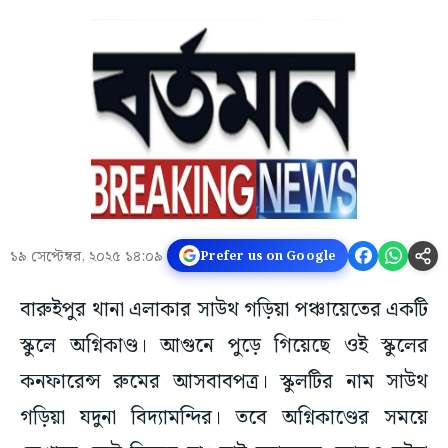
১৯ সেপ্টেম্বর, ২০২৫ ১৪:০৯
Prefer us on Google
বারুইপুর থানা এলাকার সাউথ গড়িয়া পঞ্চায়েতের একটি
স্কুলে অগ্নিকাণ্ড। আগুনে পুড়ে গিয়েছে ওই স্কুলের
কনফারেন্স রুমের আসবাবপত্র। স্কুলটির নাম সাউথ
গড়িয়া যদুনা বিদ্যামন্দির। তবে অগ্নিকাণ্ডের সময়ে