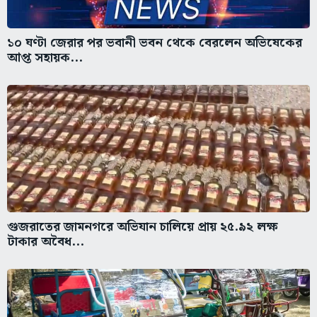
১০ ঘণ্টা জেরার পর ভবানী ভবন থেকে বেরলেন অভিষেকের
আপ্ত সহায়ক...
গুজরাতের জামনগরে অভিযান চালিয়ে প্রায় ২৫.৯২ লক্ষ
টাকার অবৈধ...