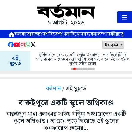
৯ আগস্ট, ২০২৬
কলকাতা
রাজ্য
দেশ
বিদেশ
খেলা
বিনোদন
ব্যবসা
সম্পাদকীয়
চতুষ্পর্ণ
মুর্শিদাবাদে রোড সেফটি সপ্তাহ উদযাপনে পাঁচ কিলোমিটার
এই
ম্যারাথনের আয়োজন করল পুলিশ প্রশাসন, অংশ নিলেন পুলিশ
মুহূর্তে
সুপার সচিন মক্কার
বর্তমান
/ এই মুহূর্তে
বারুইপুরে একটি স্কুলে অগ্নিকাণ্ড
বারুইপুর থানা এলাকার সাউথ গড়িয়া পঞ্চায়েতের একটি
স্কুলে অগ্নিকাণ্ড। আগুনে পুড়ে গিয়েছে ওই স্কুলের
কনফারেন্স রুমের...