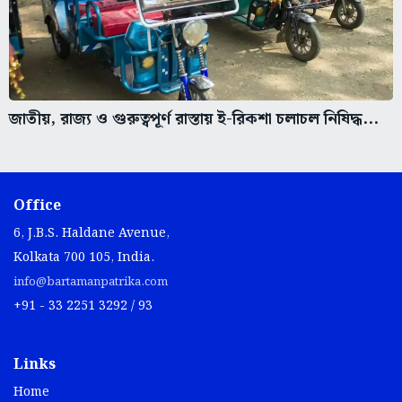
জাতীয়, রাজ্য ও গুরুত্বপূর্ণ রাস্তায় ই-রিকশা চলাচল নিষিদ্ধ...
Office
6, J.B.S. Haldane Avenue,
Kolkata 700 105, India.
info@bartamanpatrika.com
+91 - 33 2251 3292 / 93
Links
Home