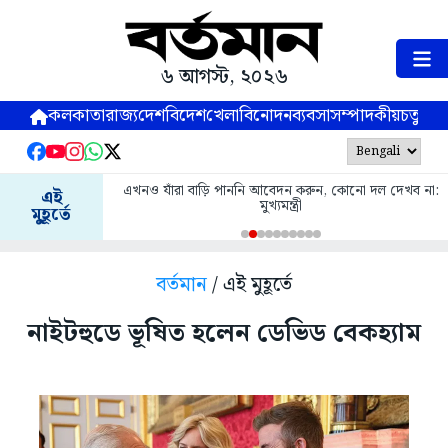
৬ আগস্ট, ২০২৬
কলকাতা
রাজ্য
দেশ
বিদেশ
খেলা
বিনোদন
ব্যবসা
সম্পাদকীয়
চতুষ্পর্ণ
এখনও যাঁরা বাড়ি পাননি আবেদন করুন, কোনো দল দেখব না:
এই
মুখ্যমন্ত্রী
মুহূর্তে
বর্তমান
/ এই মুহূর্তে
নাইটহুডে ভূষিত হলেন ডেভিড বেকহ্যাম