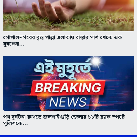
গোপালনগরের বৃদ্ধ পাল্লা এলাকায় রাস্তার পাশ থেকে এক
যুবকের...
পথ দুর্ঘটনা রুখতে জলপাইগুড়ি জেলায় ১৮টি ব্ল্যাক স্পটে
পুলিশকে...