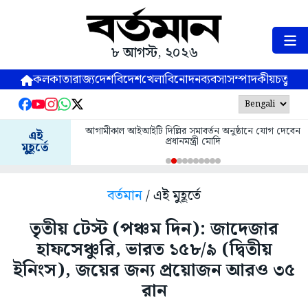
৮ আগস্ট, ২০২৬
কলকাতা
রাজ্য
দেশ
বিদেশ
খেলা
বিনোদন
ব্যবসা
সম্পাদকীয়
চতুষ্পর্ণ
আগামীকাল আইআইটি দিল্লির সমাবর্তন অনুষ্ঠানে যোগ দেবেন
এই
প্রধানমন্ত্রী মোদি
মুহূর্তে
বর্তমান
/ এই মুহূর্তে
তৃতীয় টেস্ট (পঞ্চম দিন): জাদেজার
হাফসেঞ্চুরি, ভারত ১৫৮/৯ (দ্বিতীয়
ইনিংস), জয়ের জন্য প্রয়োজন আরও ৩৫
রান