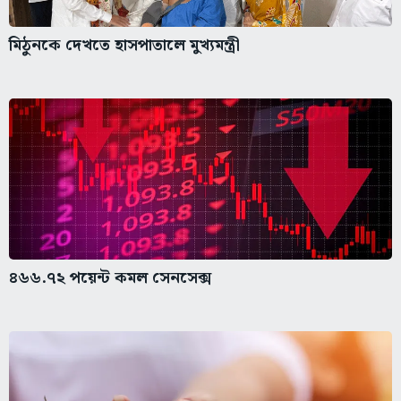
মিঠুনকে দেখতে হাসপাতালে মুখ্যমন্ত্রী
৪৬৬.৭২ পয়েন্ট কমল সেনসেক্স