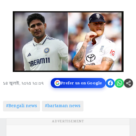
১৪ জুলাই, ২০২৫ ২০:০৭
Prefer us on Google
#Bengali news
#bartaman news
ADVERTISEMENT