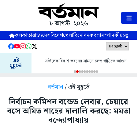
৮ আগস্ট, ২০২৬
কলকাতা
রাজ্য
দেশ
বিদেশ
খেলা
বিনোদন
ব্যবসা
সম্পাদকীয়
চতুষ্পর্ণ
এই
সল্টলেক বিকাশ ভবনের সামনে চলন্ত গাড়িতে আগুন
মুহূর্তে
বর্তমান
/ এই মুহূর্তে
নির্বাচন কমিশন বন্ডেড লেবার, চেয়ারে
বসে অমিত শাহের দালালি করছে: মমতা
বন্দ্যোপাধ্যায়