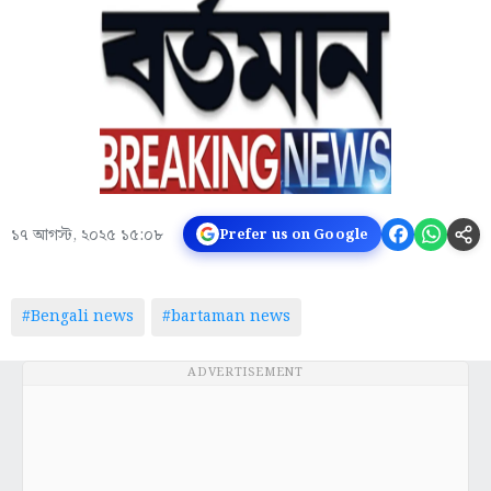
১৭ আগস্ট, ২০২৫ ১৫:০৮
Prefer us on Google
#Bengali news
#bartaman news
ADVERTISEMENT