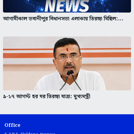
আগামীকাল ভবানীপুর বিধানসভা এলাকায় তিরঙ্গা মিছিল:...
৯-১৭ আগস্ট হর ঘর তিরঙ্গা যাত্রা: মুখ্যমন্ত্রী
Office