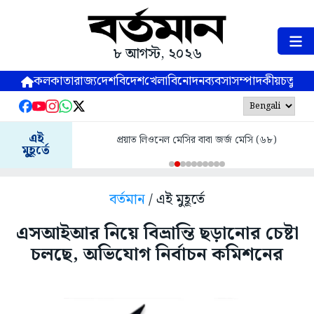
৮ আগস্ট, ২০২৬
কলকাতা
রাজ্য
দেশ
বিদেশ
খেলা
বিনোদন
ব্যবসা
সম্পাদকীয়
চতুষ্পর্ণ
এই
প্রয়াত লিওনেল মেসির বাবা জর্জ মেসি (৬৮)
মুহূর্তে
বর্তমান
/ এই মুহূর্তে
এসআইআর নিয়ে বিভ্রান্তি ছড়ানোর চেষ্টা
চলছে, অভিযোগ নির্বাচন কমিশনের