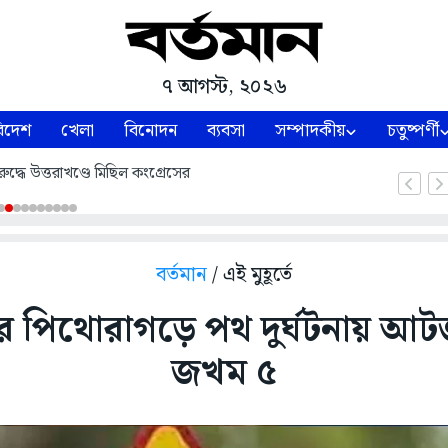
৭ আগস্ট, ২০২৬
িদেশ
খেলা
বিনোদন
ব্যবসা
সম্পাদকীয়
চতুষ্পর্ণী
ুদ্ধে উত্তরাখণ্ডে মিছিল কংগ্রেসের
বর্তমান
/ এই মুহূর্তে
ের পিথোরাগড়ে পথ দুর্ঘটনায় আটজ
জখম ৫