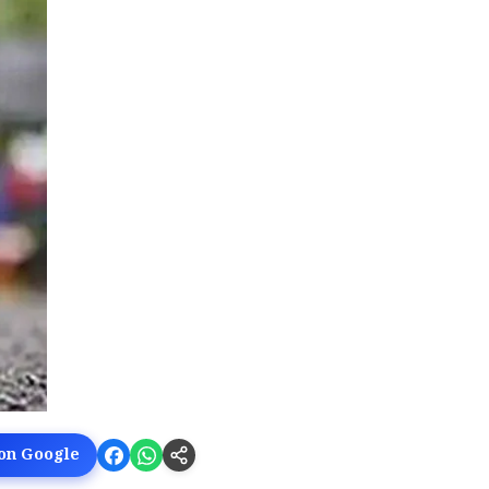
 on Google