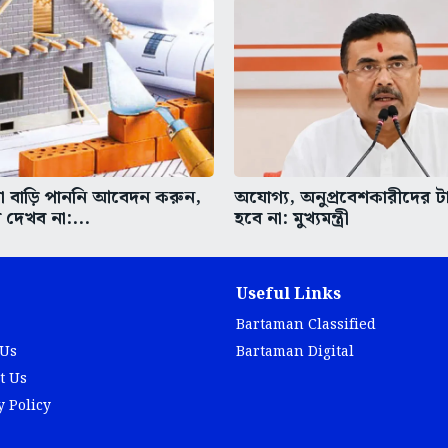
া বাড়ি পাননি আবেদন করুন,
অযোগ্য, অনুপ্রবেশকারীদের ট
 দেখব না:...
হবে না: মুখ্যমন্ত্রী
Useful Links
Bartaman Classified
 Us
Bartaman Digital
t Us
y Policy