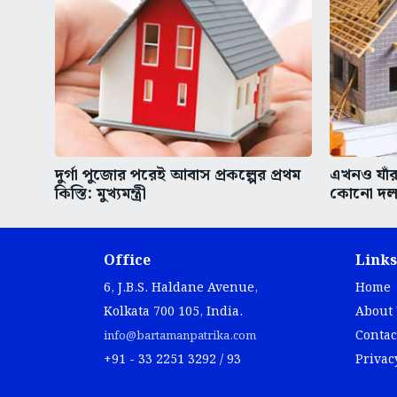
দুর্গা পুজোর পরেই আবাস প্রকল্পের প্রথম
এখনও যাঁর
কিস্তি: মুখ্যমন্ত্রী
কোনো দল
Office
Links
6, J.B.S. Haldane Avenue,
Home
Kolkata 700 105, India.
About
Contac
info@bartamanpatrika.com
+91 - 33 2251 3292 / 93
Privac