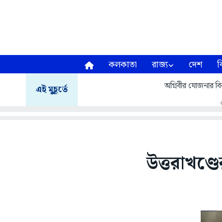
কলকাতা
রাজ্য
দেশ
ব
অগ্নিবীর যোজনার বির
এই মুহূর্তে
উত্তরাখণ্ড