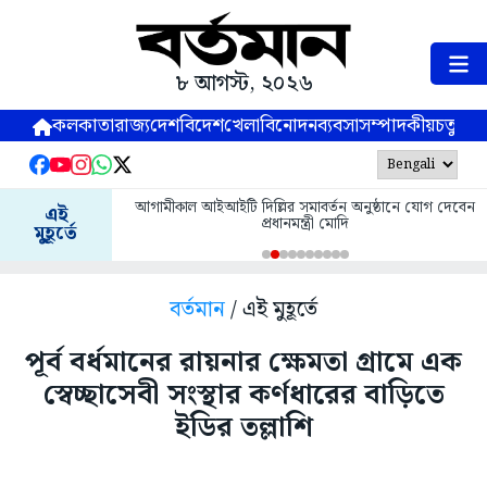
৮ আগস্ট, ২০২৬
কলকাতা
রাজ্য
দেশ
বিদেশ
খেলা
বিনোদন
ব্যবসা
সম্পাদকীয়
চতুষ্পর্ণ
আগামীকাল আইআইটি দিল্লির সমাবর্তন অনুষ্ঠানে যোগ দেবেন
এই
প্রধানমন্ত্রী মোদি
মুহূর্তে
বর্তমান
/ এই মুহূর্তে
পূর্ব বর্ধমানের রায়নার ক্ষেমতা গ্রামে এক
স্বেচ্ছাসেবী সংস্থার কর্ণধারের বাড়িতে
ইডির তল্লাশি