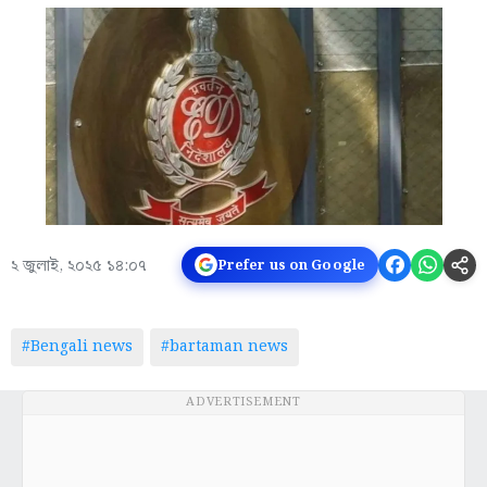
২ জুলাই, ২০২৫ ১৪:০৭
Prefer us on Google
#Bengali news
#bartaman news
ADVERTISEMENT