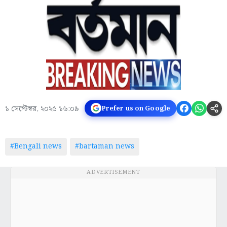
১ সেপ্টেম্বর, ২০২৫ ১৬:০৯
Prefer us on Google
#Bengali news
#bartaman news
ADVERTISEMENT