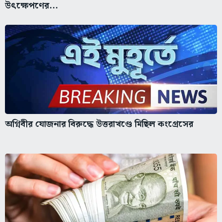
উৎক্ষেপণের...
অগ্নিবীর যোজনার বিরুদ্ধে উত্তরাখণ্ডে মিছিল কংগ্রেসের