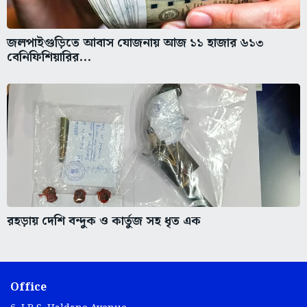
জলপাইগুড়িতে আবাস যোজনায় আজ ১১ হাজার ৬১৩
বেনিফিশিয়ারির...
রহড়ায় দেশি বন্দুক ও কার্তুজ সহ ধৃত এক
Office