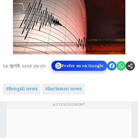
১৯ জুলাই, ২০২৫ ০৮:০৭
Prefer us on Google
#Bengali news
#bartaman news
ADVERTISEMENT