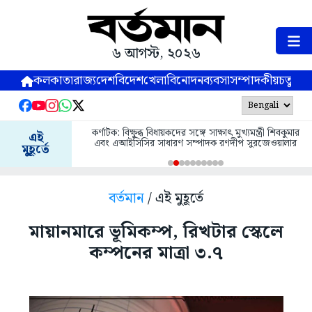
৬ আগস্ট, ২০২৬
কলকাতা
রাজ্য
দেশ
বিদেশ
খেলা
বিনোদন
ব্যবসা
সম্পাদকীয়
চতুষ্পর্ণ
কর্ণাটক: বিক্ষুব্ধ বিধায়কদের সঙ্গে সাক্ষাৎ মুখ্যমন্ত্রী শিবকুমার
এই
এবং এআইসিসির সাধারণ সম্পাদক রণদীপ সুরজেওয়ালার
মুহূর্তে
বর্তমান
/ এই মুহূর্তে
মায়ানমারে ভূমিকম্প, রিখটার স্কেলে
কম্পনের মাত্রা ৩.৭