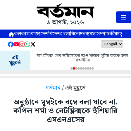
৯ আগস্ট, ২০২৬
কলকাতা
রাজ্য
দেশ
বিদেশ
খেলা
বিনোদন
ব্যবসা
সম্পাদকীয়
চতুষ্পর্ণ
আগামীকাল ফের অভিষেকের আপ্ত সহায়ক সুমিত রায়কে তলব
এই
সিআইডির
মুহূর্তে
বর্তমান
/ এই মুহূর্তে
অনুষ্ঠানে মুম্বইকে বম্বে বলা যাবে না,
কপিল শর্মা ও নেটফ্লিক্সকে হুঁশিয়ারি
এমএনএসের