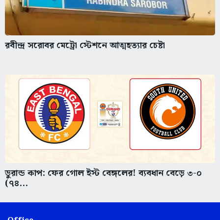
রবীন্দ্র সরোবর মেট্রো স্টেশনে আত্মহত্যার চেষ্টা
ডুরান্ড কাপ: ফের গোল ইস্ট বেঙ্গলের! ব্যবধান বেড়ে ৩-০
(৭৪...