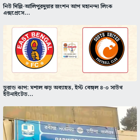
নিউ দিল্লি-আলিপুরদুয়ার জংশন আপ মহানন্দা লিংক
এক্সপ্রেসে...
ডুরান্ড কাপ: মশাল ঝড় অব্যাহত, ইস্ট বেঙ্গল ৪-০ সাউথ
ইউনাইটেড...