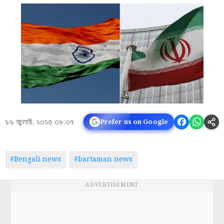
১৬ জুলাই, ২০২৫ ০৮:০৭
Prefer us on Google
#Bengali news
#bartaman news
ADVERTISEMENT