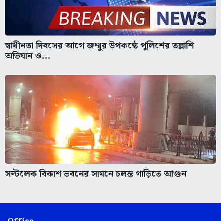
স্বাধীনতা দিবসের আগে জম্মুর উপকণ্ঠে পুলিশের তল্লাশি
অভিযান ও...
সল্টলেক বিকাশ ভবনের সামনে চলন্ত গাড়িতে আগুন