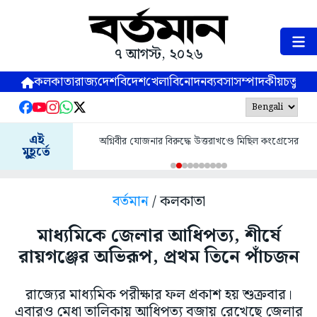
৭ আগস্ট, ২০২৬
কলকাতা
রাজ্য
দেশ
বিদেশ
খেলা
বিনোদন
ব্যবসা
সম্পাদকীয়
চতুষ্পর্ণ
এই
অগ্নিবীর যোজনার বিরুদ্ধে উত্তরাখণ্ডে মিছিল কংগ্রেসের
মুহূর্তে
বর্তমান
/ কলকাতা
মাধ্যমিকে জেলার আধিপত্য, শীর্ষে
রায়গঞ্জের অভিরূপ, প্রথম তিনে পাঁচজন
রাজ্যের মাধ্যমিক পরীক্ষার ফল প্রকাশ হয় শুক্রবার।
এবারও মেধা তালিকায় আধিপত্য বজায় রেখেছে জেলার