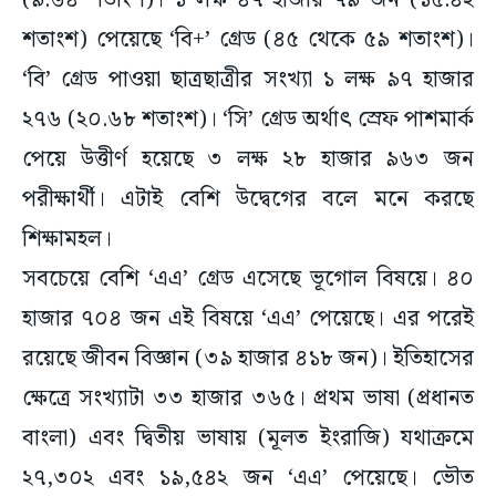
(৯.৬৪ শতাংশ)। ১ লক্ষ ৪৭ হাজার ৭৯ জন (১৫.৪২
শতাংশ) পেয়েছে ‘বি+’ গ্রেড (৪৫ থেকে ৫৯ শতাংশ)।
‘বি’ গ্রেড পাওয়া ছাত্রছাত্রীর সংখ্যা ১ লক্ষ ৯৭ হাজার
২৭৬ (২০.৬৮ শতাংশ)। ‘সি’ গ্রেড অর্থাৎ স্রেফ পাশমার্ক
পেয়ে উত্তীর্ণ হয়েছে ৩ লক্ষ ২৮ হাজার ৯৬৩ জন
পরীক্ষার্থী। এটাই বেশি উদ্বেগের বলে মনে করছে
শিক্ষামহল।
সবচেয়ে বেশি ‘এএ’ গ্রেড এসেছে ভূগোল বিষয়ে। ৪০
হাজার ৭০৪ জন এই বিষয়ে ‘এএ’ পেয়েছে। এর পরেই
রয়েছে জীবন বিজ্ঞান (৩৯ হাজার ৪১৮ জন)। ইতিহাসের
ক্ষেত্রে সংখ্যাটা ৩৩ হাজার ৩৬৫। প্রথম ভাষা (প্রধানত
বাংলা) এবং দ্বিতীয় ভাষায় (মূলত ইংরাজি) যথাক্রমে
২৭,৩০২ এবং ১৯,৫৪২ জন ‘এএ’ পেয়েছে। ভৌত