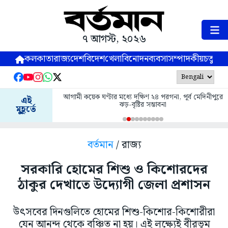
৭ আগস্ট, ২০২৬
কলকাতা
রাজ্য
দেশ
বিদেশ
খেলা
বিনোদন
ব্যবসা
সম্পাদকীয়
চতুষ্পর্ণ
আগামী কয়েক ঘণ্টার মধ্যে দক্ষিণ ২৪ পরগনা, পূর্ব মেদিনীপুরে
এই
ঝড়-বৃষ্টির সম্ভাবনা
মুহূর্তে
বর্তমান
/ রাজ্য
সরকারি হোমের শিশু ও কিশোরদের
ঠাকুর দেখাতে উদ্যোগী জেলা প্রশাসন
উৎসবের দিনগুলিতে হোমের শিশু-কিশোর-কিশোরীরা
যেন আনন্দ থেকে বঞ্চিত না হয়। এই লক্ষ্যেই বীরভূম