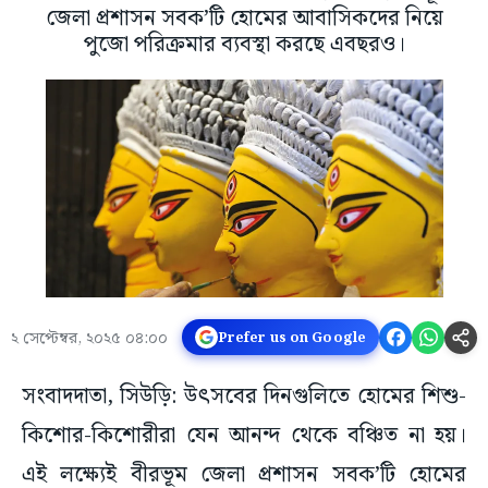
জেলা প্রশাসন সবক’টি হোমের আবাসিকদের নিয়ে
পুজো পরিক্রমার ব্যবস্থা করছে এবছরও।
২ সেপ্টেম্বর, ২০২৫ ০৪:০০
Prefer us on Google
সংবাদদাতা, সিউড়ি: উৎসবের দিনগুলিতে হোমের শিশু-
কিশোর-কিশোরীরা যেন আনন্দ থেকে বঞ্চিত না হয়।
এই লক্ষ্যেই বীরভূম জেলা প্রশাসন সবক’টি হোমের