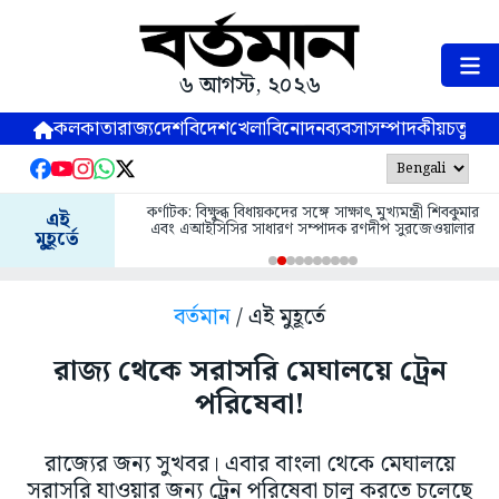
৬ আগস্ট, ২০২৬
কলকাতা
রাজ্য
দেশ
বিদেশ
খেলা
বিনোদন
ব্যবসা
সম্পাদকীয়
চতুষ্পর্ণ
কর্ণাটক: বিক্ষুব্ধ বিধায়কদের সঙ্গে সাক্ষাৎ মুখ্যমন্ত্রী শিবকুমার
এই
এবং এআইসিসির সাধারণ সম্পাদক রণদীপ সুরজেওয়ালার
মুহূর্তে
বর্তমান
/ এই মুহূর্তে
রাজ্য থেকে সরাসরি মেঘালয়ে ট্রেন
পরিষেবা!
রাজ্যের জন্য সুখবর। এবার বাংলা থেকে মেঘালয়ে
সরাসরি যাওয়ার জন্য ট্রেন পরিষেবা চালু করতে চলেছে