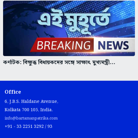
কর্ণাটক: বিক্ষুব্ধ বিধায়কদের সঙ্গে সাক্ষাৎ মুখ্যমন্ত্রী...
Office
6, J.B.S. Haldane Avenue,
Kolkata 700 105, India.
info@bartamanpatrika.com
+91 - 33 2251 3292 / 93