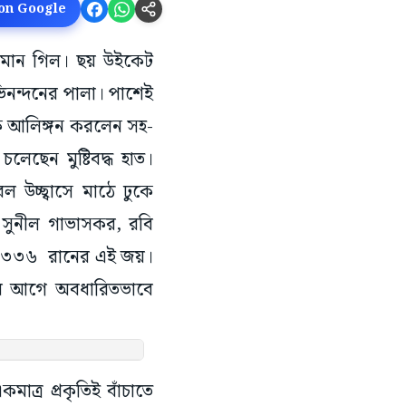
 on Google
শুভমান গিল। ছয় উইকেট
িনন্দনের পালা। পাশেই
ঁকে আলিঙ্গন করলেন সহ-
ছেন মুষ্টিবদ্ধ হাত।
উচ্ছ্বাসে মাঠে ঢুকে
সে সুনীল গাভাসকর, রবি
রলেপ ৩৩৬ রানের এই জয়।
ুরুর আগে অবধারিতভাবে
াত্র প্রকৃতিই বাঁচাতে