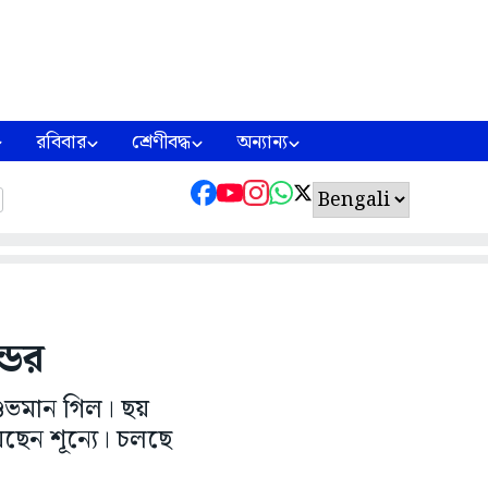
রবিবার
শ্রেণীবদ্ধ
অন্যান্য
্ডের
শুভমান গিল। ছয়
েন শূন্যে। চলছে