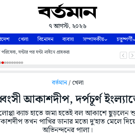
৭ আগস্ট, ২০২৬
িদেশ
খেলা
বিনোদন
ব্যবসা
সম্পাদকীয়
চতুষ্পর্ণী
পরিষেবা, ঘণ্টার পর ঘণ্টা লাইনে গ্রাহকরা
বর্তমান
/ খেলা
্বংসী আকাশদীপ, দর্পচূর্ণ ইংল্যান
ের লোপ্পা ক্যাচ হাতে জমা হতেই বল আকাশে ছুড়লেন 
াশদীপ তখন পাখির ডানার মতো দু’হাত মেলে দিয়েছ
অভিনন্দনের পালা।