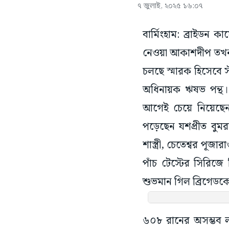
৭ জুলাই, ২০২৫ ১৬:০৭
বার্মিংহাম: ব্রাইডন
নেওয়া আকাশদীপ তখন প
চলছে স্মারক হিসেবে স
অধিনায়ক ঋষভ পন্থ। 
আগেই চেয়ে নিয়েছেন 
পড়েছেন যশপ্রীত বুমরা
শাস্ত্রী, চেতেশ্বর প
পাঁচ টেস্টের সিরিজে
শুভমান গিল ব্রিগেডকে ম
৬০৮ রানের অসম্ভব লক্