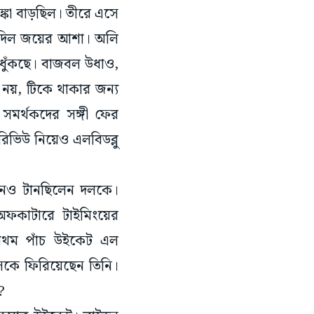
ঙ্কা বাড়ছিল। তীরে এসে
ে দিল জয়ের আশা। অলি
ন ধুঁকছে। বাজবল উধাও,
নয়, টিকে থাকার জন্য
সমর্থকদের সঙ্গী ফের
িভিউ নিয়েও এলবিডব্লু
িনও টানছিলেন দলকে।
 অফকাটারে টাইমিংয়ের
 প্রথম পাঁচ উইকেট এল
সকে ফিরিয়েছেন তিনি।
ণ?