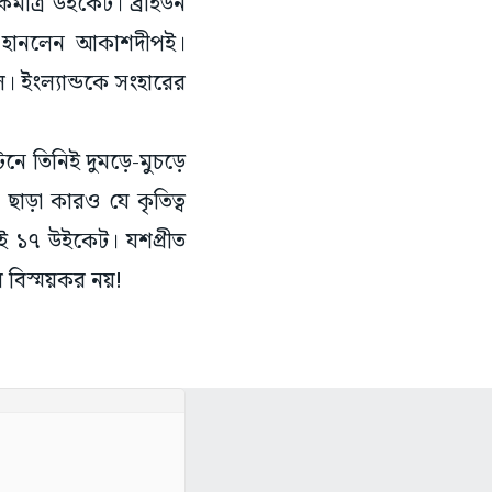
কমাত্র উইকেট। ব্রাইডন
া হানলেন আকাশদীপই।
ল। ইংল্যান্ডকে সংহারের
টনে তিনিই দুমড়ে-মুচড়ে
ছাড়া কারও যে কৃতিত্ব
ই ১৭ উইকেট। যশপ্রীত
 বিস্ময়কর নয়!