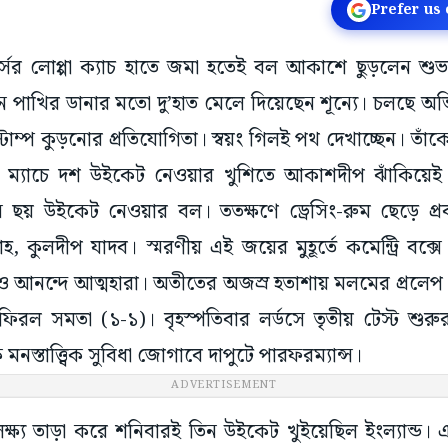
Prefer us
 কার্সের লোপ্পা ক্যাচ হাতে জমা হতেই বল আকাশে ছুড়লেন 
াখির ডানার মতো দু’হাত মেলে দিয়েছেন শূন্যে। চলছে অভ
্টাম্প কুড়নোর প্রতিযোগিতা। স্বয়ং গিলই পথ দেখাচ্ছেন। তা
ম্যাচে দশ উইকেট নেওয়ার খুশিতে আকাশদীপ ঝাঁকিয়েই চলে
ছয় উইকেট নেওয়ার বল। ততক্ষণে ড্রেসিং-রুম ছেড়ে প্রবল 
হ, কুলদীপ যাদব। স্মরণীয় এই জয়ের মুহূর্তে কমেন্ট্রি বক্
ূজারাও আনন্দে আত্মহারা। অতীতের অজস্র হতাশায় মলমের প্
 ফিরল সমতা (১-১)। বৃহস্পতিবার লর্ডসে তৃতীয় টেস্ট শ
নস্তাত্ত্বিক সুবিধা জোগাবে দাপুটে পারফরম্যান্স।
ADVERTISEMENT
ষ্য তাড়া করে শনিবারই তিন উইকেট খুইয়েছিল ইংল্যান্ড। একম