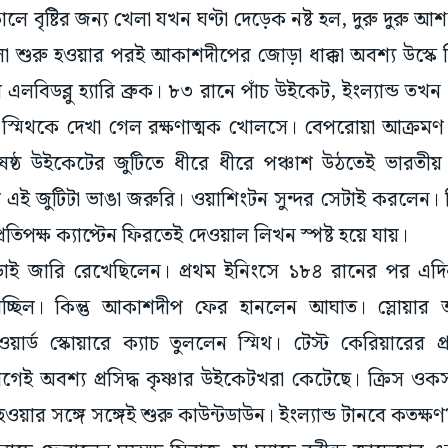
 বৃষ্টির জন্য খেলা যখন ঘণ্টা দেড়েক নষ্ট হল, দুরু দুরু আশ
েলা শুরু হওয়ার পরই আকাশদীপের জোড়া ধাক্কা অবশ্য উস্ক
লবিডব্লু হ্যারি ব্রুক। ৮৩ রানে পাঁচ উইকেট, ইংল্যান্ড তখ
স্মিথকে দেখা গেল রক্ষণাত্মক খোলসে। বেপরোয়া আক্রমণ 
ষষ্ঠ উইকেটের জুটিতে ধীরে ধীরে পঞ্চাশ উঠতেই ভারতীয় 
এই জুটিটা ভাঙা জরুরি। ওয়াশিংটন সুন্দর সেটাই করলেন। র
প্রতিপক্ষ ক্যাপ্টেন ফিরতেই দেওয়াল লিখন স্পষ্ট হয়ে যায়।
ড়াই জারি রেখেছিলেন। প্রথম ইনিংসে ১৮৪ রানের পর এদ
াচ্ছিল। কিন্তু আকাশদীপ ফের হানলেন আঘাত। স্লোয়ার
য়ার্ড স্কোয়ারে ক্যাচ তুললেন স্মিথ। টেস্ট কেরিয়ারের
ই অবশ্য প্রসিদ্ধ কৃষ্ণার উইকেটখরা কেটেছে। ক্রিস ওক
ওয়ার সঙ্গে সঙ্গেই শুরু কাউন্টডাউন। ইংল্যান্ড টানবে কতক্ষ