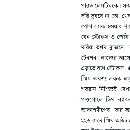
পারত হোমটিমকে। সকালে
তরি ডুববে না তো! খ
পোপ বোল্ড হওয়ার পর এ
বেন স্টোকস ও জেমি 
মরিয়া তখন দু’জনে। 
টেনশন। লাঞ্চের আগে 
এড়াতে ব্যর্থ স্টোকস। 
স্মিথ অবশ্য একক ল
শতরান নিশ্চিতই দেখ
গণ্ডগোলে ডিপ ব্যাকও
আকাশদীপের। তার আগে
২২৬ রানে স্মিথ আউট হ