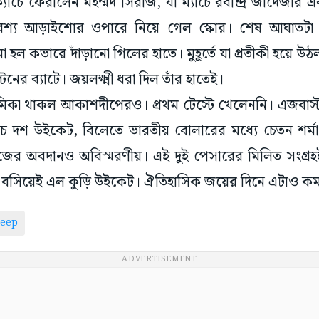
্যাচে ফেরালেন মহম্মদ সিরাজ, যা ম্যাচে রবীন্দ্র জাদেজার এ
কা অবশ্য আড়াইশোর ওপারে নিয়ে গেল স্কোর। শেষ আঘাতট
জমা হল কভারে দাঁড়ানো গিলের হাতে। মুহূর্তে যা প্রতীকী হয়ে উঠ
্টেনের ব্যাটে। জয়লক্ষ্মী ধরা দিল তাঁর হাতেই।
ভূমিকা থাকল আকাশদীপেরও। প্রথম টেস্টে খেলেননি। এজবাস্
াচে দশ উইকেট, বিলেতে ভারতীয় বোলারের মধ্যে চেতন শর্মা 
াজের অবদানও অবিস্মরণীয়। এই দুই পেসারের মিলিত সংগ্রহ
মে বসিয়েই এল কুড়ি উইকেট। ঐতিহাসিক জয়ের দিনে এটাও কম
eep
ADVERTISEMENT