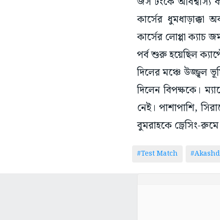
জস টংকে অবিশ্বাস্য ক
কার্সের ধুমধাড়াক্
কার্সের লোপ্পা ক্যাচ 
পর্ব শুরু হয়েছিল ক্যাপ
দিলের মঞ্চে উজ্জ্বল 
দিলেন বিপক্ষকে। ম্য
নেই। পাশাপাশি, সির
বুমরাহকে ড্রেসিং-রু
#Test Match
#Akashd