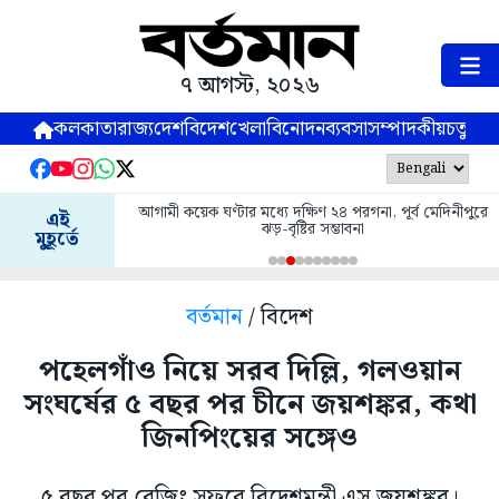
৭ আগস্ট, ২০২৬
কলকাতা
রাজ্য
দেশ
বিদেশ
খেলা
বিনোদন
ব্যবসা
সম্পাদকীয়
চতুষ্পর্ণ
আগামী কয়েক ঘণ্টার মধ্যে দক্ষিণ ২৪ পরগনা, পূর্ব মেদিনীপুরে
এই
ঝড়-বৃষ্টির সম্ভাবনা
মুহূর্তে
বর্তমান
/ বিদেশ
পহেলগাঁও নিয়ে সরব দিল্লি, গলওয়ান
সংঘর্ষের ৫ বছর পর চীনে জয়শঙ্কর, কথা
জিনপিংয়ের সঙ্গেও
৫ বছর পর বেজিং সফরে বিদেশমন্ত্রী এস জয়শঙ্কর।