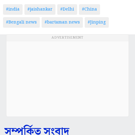
#india
#jaishankar
#Delhi
#China
#Bengali news
#bartaman news
#Jinping
ADVERTISEMENT
সম্পর্কিত সংবাদ