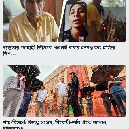
ব্যস্ততার দোহাই! ভিডিয়ো কলেই বাবার শেষকৃত্যে হাজির
তিন...
শাহ-বিতর্কে উত্তপ্ত সংসদ, বিরোধী-দাবি ওঁকে জানান,
রিজিজুকে...