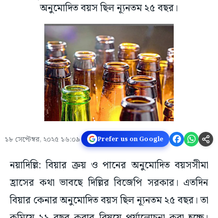
অনুমোদিত বয়স ছিল ন্যূনতম ২৫ বছর।
১৮ সেপ্টেম্বর, ২০২৫ ১৬:০৯
Prefer us on Google
নয়াদিল্লি: বিয়ার ক্রয় ও পানের অনুমোদিত বয়সসীমা
হ্রাসের কথা ভাবছে দিল্লির বিজেপি সরকার। এতদিন
বিয়ার কেনার অনুমোদিত বয়স ছিল ন্যূনতম ২৫ বছর। তা