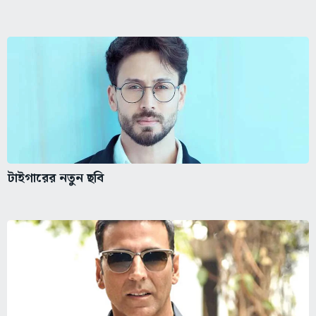
টাইগারের নতুন ছবি