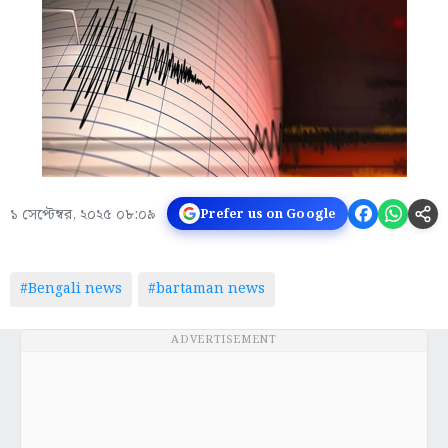
১ সেপ্টেম্বর, ২০২৫ ০৮:০৯
Prefer us on Google
#Bengali news
#bartaman news
ADVERTISEMENT