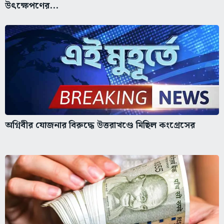
উৎক্ষেপণের...
অগ্নিবীর যোজনার বিরুদ্ধে উত্তরাখণ্ডে মিছিল কংগ্রেসের