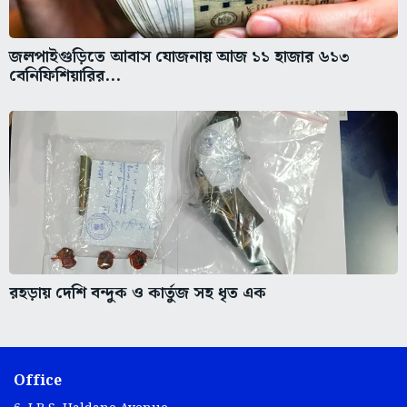
জলপাইগুড়িতে আবাস যোজনায় আজ ১১ হাজার ৬১৩
বেনিফিশিয়ারির...
রহড়ায় দেশি বন্দুক ও কার্তুজ সহ ধৃত এক
Office