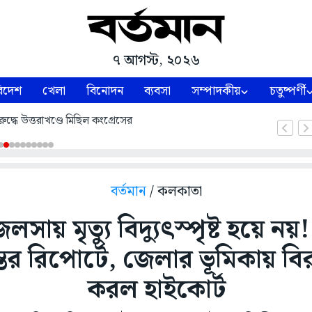
৭ আগস্ট, ২০২৬
িদেশ
খেলা
বিনোদন
ব্যবসা
সম্পাদকীয়
চতুষ্পর্ণী
ুদ্ধে উত্তরাখণ্ডে মিছিল কংগ্রেসের
বর্তমান
/ কলকাতা
ায় মৃত্যু বিদ্যুৎস্পৃষ্ট হয়ে নয়! স
র রিপোর্টে, জেলার ভূমিকায় বির
করল হাইকোর্ট