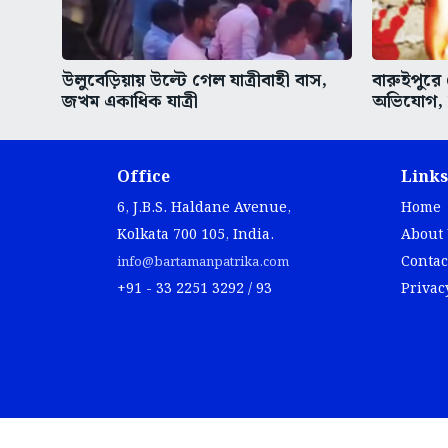
উলুবেড়িয়ায় উল্টে গেল যাত্রীবাহী বাস,
বারুইপুরে
জখম একাধিক যাত্রী
অভিযোগ,
Office
Links
6, J.B.S. Haldane Avenue,
Home
Kolkata 700 105, India.
About
Contac
info@bartamanpatrika.com
+91 - 33 2251 3292 / 93
Privac