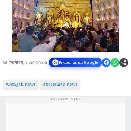
২৪ সেপ্টেম্বর, ২০২৫ ১৫:০৯
Prefer us on Google
#Bengali news
#bartaman news
ADVERTISEMENT