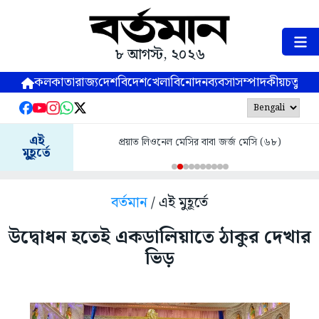
৮ আগস্ট, ২০২৬
কলকাতা
রাজ্য
দেশ
বিদেশ
খেলা
বিনোদন
ব্যবসা
সম্পাদকীয়
চতুষ্পর্ণ
এই
প্রয়াত লিওনেল মেসির বাবা জর্জ মেসি (৬৮)
মুহূর্তে
বর্তমান
/ এই মুহূর্তে
উদ্বোধন হতেই একডালিয়াতে ঠাকুর দেখার
ভিড়