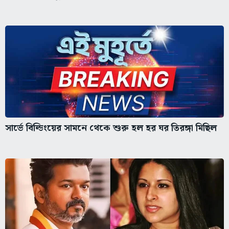
সার্ভে বিল্ডিংয়ের সামনে থেকে শুরু হল হর ঘর তিরঙ্গা মিছিল