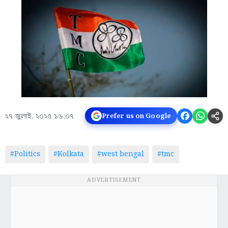
২৭ জুলাই, ২০২৫ ১৬:০৭
Prefer us on Google
#Politics
#Kolkata
#west bengal
#tmc
ADVERTISEMENT