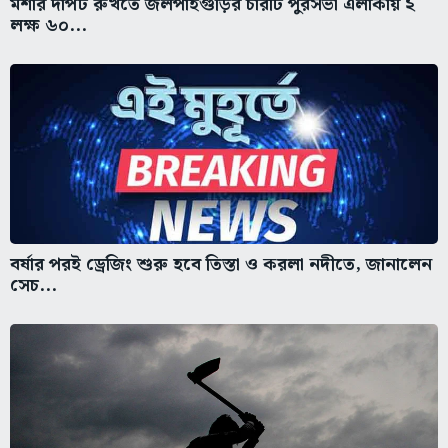
মশার দাপট রুখতে জলপাইগুড়ির চারটি পুরসভা এলাকায় ২
লক্ষ ৬০...
বর্ষার পরই ড্রেজিং শুরু হবে তিস্তা ও করলা নদীতে, জানালেন
সেচ...