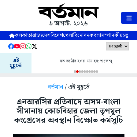
৯ আগস্ট, ২০২৬
কলকাতা
রাজ্য
দেশ
বিদেশ
খেলা
বিনোদন
ব্যবসা
সম্পাদকীয়
চতুষ্পর্ণ
এই
যত কঠোর হওয়া যায় হব: শুভেন্দু
মুহূর্তে
বর্তমান
/ এই মুহূর্তে
এনআরসির প্রতিবাদে অসম-বাংলা
সীমানায় কোচবিহার জেলা তৃণমূল
কংগ্রেসের অবস্থান বিক্ষোভ কর্মসূচি