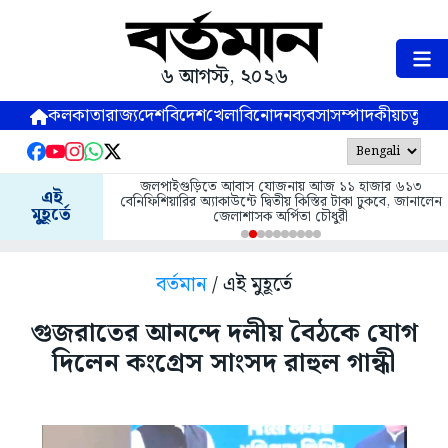
৬ আগস্ট, ২০২৬
কলকাতা
রাজ্য
দেশ
বিদেশ
খেলা
বিনোদন
ব্যবসা
সম্পাদকীয়
চতুষ্পর্ণ
জলপাইগুড়িতে আবাস যোজনায় আজ ১১ হাজার ৬১৩
এই
বেনিফিশিয়ারির অ্যাকাউন্টে দ্বিতীয় কিস্তির টাকা ঢুকবে, জানালেন
মুহূর্তে
জেলাশাসক অর্পিতা চৌধুরী
বর্তমান
/ এই মুহূর্তে
গুজরাতের আনন্দে দলীয় বৈঠকে যোগ
দিলেন কংগ্রেস সাংসদ রাহুল গান্ধী