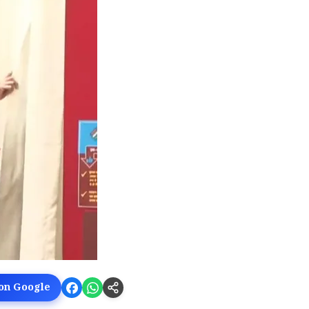
 on Google