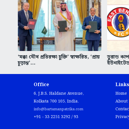
‘মক্কা যৌথ প্রতিরক্ষা চুক্তি’ স্বাক্ষরিত, ‘প্রায়
ডুরান্ড কা
চূড়ান্ত’...
ইউনাইটেড
Office
Links
6, J.B.S. Haldane Avenue,
Home
Kolkata 700 105, India.
About
Contac
info@bartamanpatrika.com
+91 - 33 2251 3292 / 93
Privac