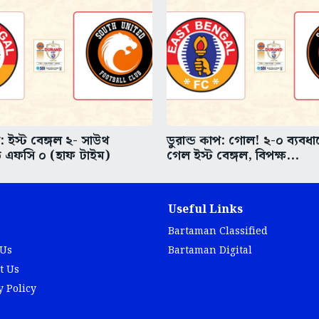
প: ইস্ট বেঙ্গল ২- সাউথ
ডুরান্ড কাপ: গোল! ২-০ ব্যবধ
 এফসি ০ (হাফ টাইম)
গেল ইস্ট বেঙ্গল, বিপক্ষ...
Useful Links
Bartaman Classified
 Us
Bartaman Digital
t Us
y Policy