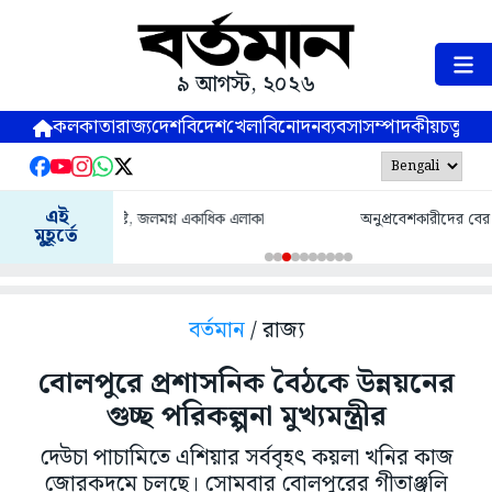
৯ আগস্ট, ২০২৬
কলকাতা
রাজ্য
দেশ
বিদেশ
খেলা
বিনোদন
ব্যবসা
সম্পাদকীয়
চতুষ্পর্ণ
এই
অনুপ্রবেশকারীদের বের করে দেওয়া হয়েছে : শুভেন্দু
মুহূর্তে
বর্তমান
/ রাজ্য
বোলপুরে প্রশাসনিক বৈঠকে উন্নয়নের
গুচ্ছ পরিকল্পনা মুখ্যমন্ত্রীর
দেউচা পাচামিতে এশিয়ার সর্ববৃহৎ কয়লা খনির কাজ
জোরকদমে চলছে। সোমবার বোলপুরের গীতাঞ্জলি