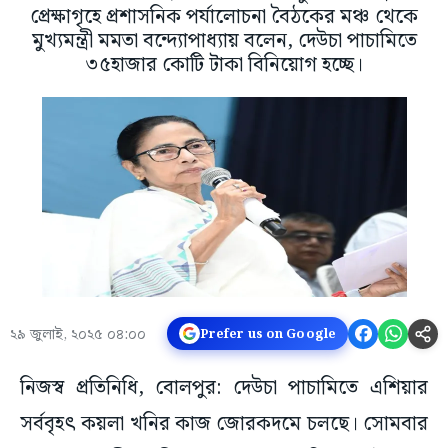
প্রেক্ষাগৃহে প্রশাসনিক পর্যালোচনা বৈঠকের মঞ্চ থেকে
মুখ্যমন্ত্রী মমতা বন্দ্যোপাধ্যায় বলেন, দেউচা পাচামিতে
৩৫হাজার কোটি টাকা বিনিয়োগ হচ্ছে।
২৯ জুলাই, ২০২৫ ০৪:০০
Prefer us on Google
নিজস্ব প্রতিনিধি, বোলপুর: দেউচা পাচামিতে এশিয়ার
সর্ববৃহৎ কয়লা খনির কাজ জোরকদমে চলছে। সোমবার