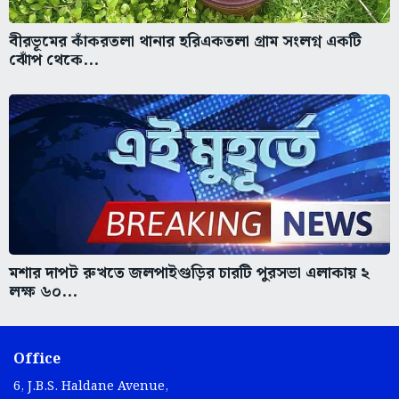
বীরভূমের কাঁকরতলা থানার হরিএকতলা গ্রাম সংলগ্ন একটি
ঝোঁপ থেকে...
মশার দাপট রুখতে জলপাইগুড়ির চারটি পুরসভা এলাকায় ২
লক্ষ ৬০...
Office
6, J.B.S. Haldane Avenue,