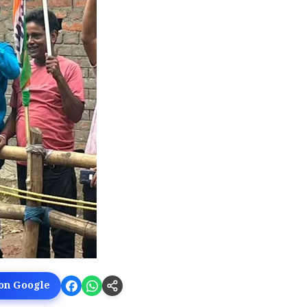
 on Google