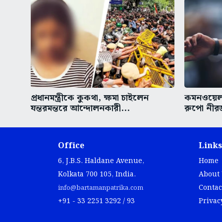
প্রধানমন্ত্রীকে কুকথা, ক্ষমা চাইলেন
কমনওয়েলথ
যন্তরমন্তরে আন্দোলনকারী...
রুপো নীরজ
Office
Links
6, J.B.S. Haldane Avenue,
Home
Kolkata 700 105, India.
About
Contac
info@bartamanpatrika.com
+91 - 33 2251 3292 / 93
Privac