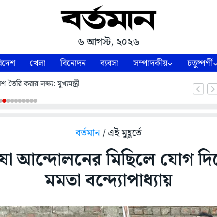
৬ আগস্ট, ২০২৬
িদেশ
খেলা
বিনোদন
ব্যবসা
সম্পাদকীয়
চতুষ্পর্ণী
শ তৈরি করার লক্ষ্য: মুখ্যমন্ত্রী
বর্তমান
/ এই মুহূর্তে
াষা আন্দোলনের মিছিলে যোগ দিলেন 
মমতা বন্দ্যোপাধ্যায়