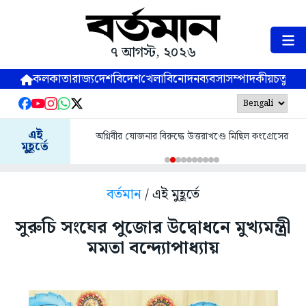
৭ আগস্ট, ২০২৬
কলকাতা
রাজ্য
দেশ
বিদেশ
খেলা
বিনোদন
ব্যবসা
সম্পাদকীয়
চতুষ্পর্ণ
এই
অগ্নিবীর যোজনার বিরুদ্ধে উত্তরাখণ্ডে মিছিল কংগ্রেসের
মুহূর্তে
বর্তমান
/ এই মুহূর্তে
সুরুচি সংঘের পুজোর উদ্বোধনে মুখ্যমন্ত্রী
মমতা বন্দ্যোপাধ্যায়