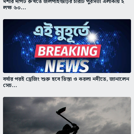
মশার দাপট রুখতে জলপাইগুড়ির চারটি পুরসভা এলাকায় ২
লক্ষ ৬০...
বর্ষার পরই ড্রেজিং শুরু হবে তিস্তা ও করলা নদীতে, জানালেন
সেচ...