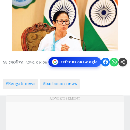
১৪ সেপ্টেম্বর, ২০২৫ ০৮:০৯
Prefer us on Google
#Bengali news
#bartaman news
ADVERTISEMENT