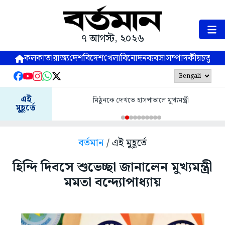
৭ আগস্ট, ২০২৬
কলকাতা
রাজ্য
দেশ
বিদেশ
খেলা
বিনোদন
ব্যবসা
সম্পাদকীয়
চতুষ্পর্ণ
এই
মিঠুনকে দেখতে হাসপাতালে মুখ্যমন্ত্রী
মুহূর্তে
বর্তমান
/ এই মুহূর্তে
হিন্দি দিবসে শুভেচ্ছা জানালেন মুখ্যমন্ত্রী
মমতা বন্দ্যোপাধ্যায়