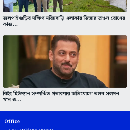
জলপাইগুড়ির দক্ষিণ মরিচবাড়ি এলাকায় তিস্তার ভাঙন রোধের
কাজ...
বিইং হিউম্যান সম্পর্কিত প্রতারণার অভিযোগে তলব সলমন
খান ও...
Office