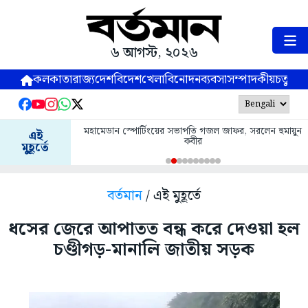
৬ আগস্ট, ২০২৬
কলকাতা
রাজ্য
দেশ
বিদেশ
খেলা
বিনোদন
ব্যবসা
সম্পাদকীয়
চতুষ্পর্ণ
মহামেডান স্পোর্টিংয়ের সভাপতি গজল জাফর, সরলেন হুমায়ুন
এই
কবীর
মুহূর্তে
বর্তমান
/ এই মুহূর্তে
ধসের জেরে আপাতত বন্ধ করে দেওয়া হল
চণ্ডীগড়-মানালি জাতীয় সড়ক