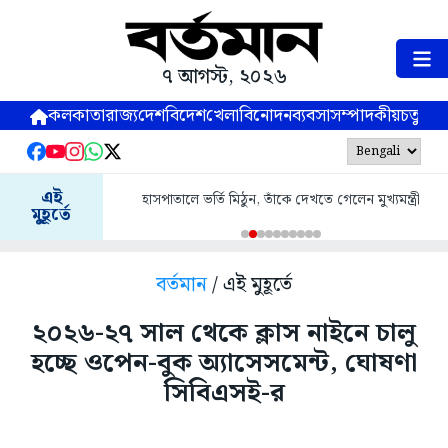
৭ আগস্ট, ২০২৬
কলকাতা
রাজ্য
দেশ
বিদেশ
খেলা
বিনোদন
ব্যবসা
সম্পাদকীয়
চতুষ্পর্ণ
এই
হাসপাতালে ভর্তি মিঠুন, তাঁকে দেখতে গেলেন মুখ্যমন্ত্রী
মুহূর্তে
বর্তমান
/ এই মুহূর্তে
২০২৬-২৭ সাল থেকে ক্লাস নাইনে চালু
হচ্ছে ওপেন-বুক অ্যাসেসমেন্ট, ঘোষণা
সিবিএসই-র