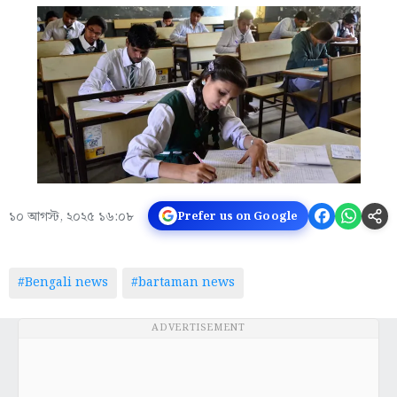
১০ আগস্ট, ২০২৫ ১৬:০৮
Prefer us on Google
#Bengali news
#bartaman news
ADVERTISEMENT