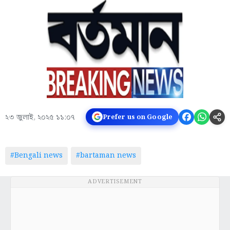
২৩ জুলাই, ২০২৫ ১১:০৭
Prefer us on Google
#Bengali news
#bartaman news
ADVERTISEMENT