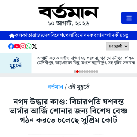
১০ আগস্ট, ২০২৬
কলকাতা
রাজ্য
দেশ
বিদেশ
খেলা
বিনোদন
ব্যবসা
সম্পাদকীয়
চতুষ্পর্ণ
আগামী কয়েক ঘণ্টায় দক্ষিণ ২৪ পরগনা, পূর্ব মেদিনীপুর, পশ্চিম
এই
মেদিনীপুর, ঝাড়গ্রামের কিছু অংশে বজ্রবিদ্যুৎ সহ বৃষ্টির সম্ভাবনা
মুহূর্তে
বর্তমান
/ এই মুহূর্তে
নগদ উদ্ধার কাণ্ড: বিচারপতি যশবন্ত
ভার্মার আর্জি শোনার জন্য বিশেষ বেঞ্চ
গঠন করতে চলেছে সুপ্রিম কোর্ট