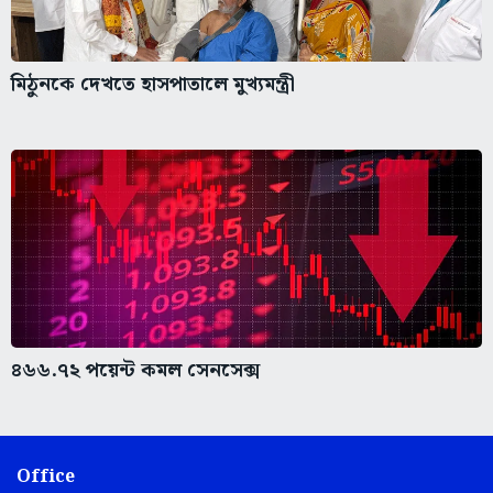
মিঠুনকে দেখতে হাসপাতালে মুখ্যমন্ত্রী
৪৬৬.৭২ পয়েন্ট কমল সেনসেক্স
Office