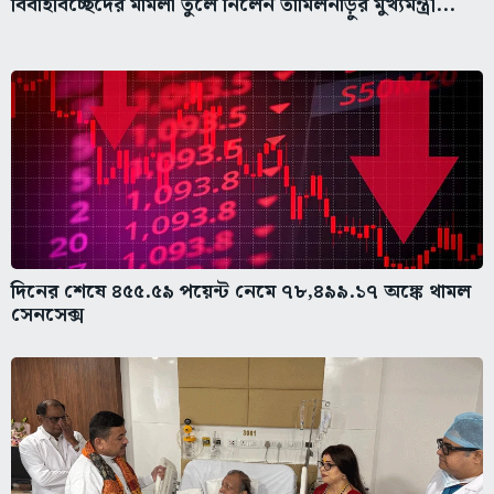
বিবাহবিচ্ছেদের মামলা তুলে নিলেন তামিলনাড়ুর মুখ্যমন্ত্রী...
দিনের শেষে ৪৫৫.৫৯ পয়েন্ট নেমে ৭৮,৪৯৯.১৭ অঙ্কে থামল
সেনসেক্স