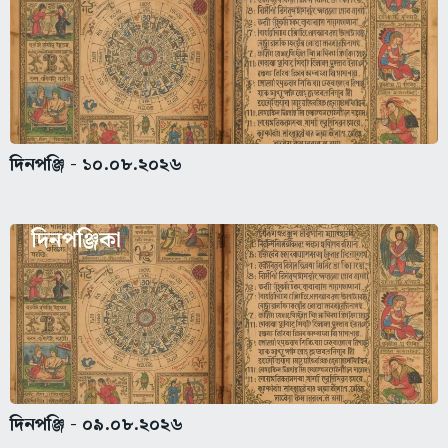
দিনপঞ্জি - ১০.০৮.২০২৬
দিনপঞ্জি - ০৯.০৮.২০২৬