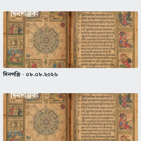
দিনপঞ্জি - ০৮.০৮.২০২৬