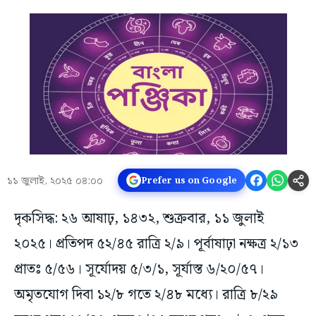
১১ জুলাই, ২০২৫ ০৪:০০
Prefer us on Google
দৃকসিদ্ধ: ২৬ আষাঢ়, ১৪৩২, শুক্রবার, ১১ জুলাই
২০২৫। প্রতিপদ ৫২/৪৫ রাত্রি ২/৯। পূর্বাষাঢ়া নক্ষত্র ২/১৩
প্রাতঃ ৫/৫৬। সূর্যোদয় ৫/৩/১, সূর্যাস্ত ৬/২০/৫৭।
অমৃতযোগ দিবা ১২/৮ গতে ২/৪৮ মধ্যে। রাত্রি ৮/২৯