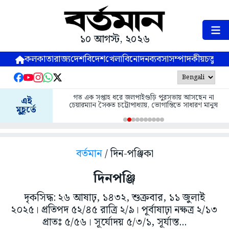
১০ আগস্ট, ২০২৬
কলকাতা
রাজ্য
দেশ
বিদেশ
খেলা
বিনোদন
ব্যবসা
সম্পাদকীয়
চতুষ্পর্ণ
গত এক সপ্তাহ ধরে জলপাইগুড়ি পুরসভায় আসছেন না
এই
চেয়ারম্যান সৈকত চট্টোপাধ্যায়, ভোগান্তিতে সাধারণ মানুষ
মুহূর্তে
বর্তমান
/ দিন-পঞ্জিকা
দিনপঞ্জি
দৃকসিদ্ধ: ২৬ আষাঢ়, ১৪৩২, শুক্রবার, ১১ জুলাই
২০২৫। প্রতিপদ ৫২/৪৫ রাত্রি ২/৯। পূর্বাষাঢ়া নক্ষত্র ২/১৩
প্রাতঃ ৫/৫৬। সূর্যোদয় ৫/৩/১, সূর্যাস্ত...