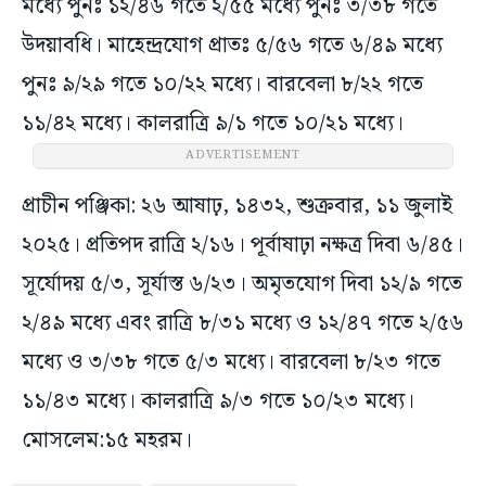
মধ্যে পুনঃ ১২/৪৬ গতে ২/৫৫ মধ্যে পুনঃ ৩/৩৮ গতে
উদয়াবধি। মাহেন্দ্রযোগ প্রাতঃ ৫/৫৬ গতে ৬/৪৯ মধ্যে
পুনঃ ৯/২৯ গতে ১০/২২ মধ্যে। বারবেলা ৮/২২ গতে
১১/৪২ মধ্যে। কালরাত্রি ৯/১ গতে ১০/২১ মধ্যে।
ADVERTISEMENT
প্রাচীন পঞ্জিকা: ২৬ আষাঢ়, ১৪৩২, শুক্রবার, ১১ জুলাই
২০২৫। প্রতিপদ রাত্রি ২/১৬। পূর্বাষাঢ়া নক্ষত্র দিবা ৬/৪৫।
সূর্যোদয় ৫/৩, সূর্যাস্ত ৬/২৩। অমৃতযোগ দিবা ১২/৯ গতে
২/৪৯ মধ্যে এবং রাত্রি ৮/৩১ মধ্যে ও ১২/৪৭ গতে ২/৫৬
মধ্যে ও ৩/৩৮ গতে ৫/৩ মধ্যে। বারবেলা ৮/২৩ গতে
১১/৪৩ মধ্যে। কালরাত্রি ৯/৩ গতে ১০/২৩ মধ্যে।
মোসলেম:১৫ মহরম।