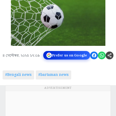
৪ সেপ্টেম্বর, ২০২৫ ১৭:০৯
Prefer us on Google
#Bengali news
#bartaman news
ADVERTISEMENT