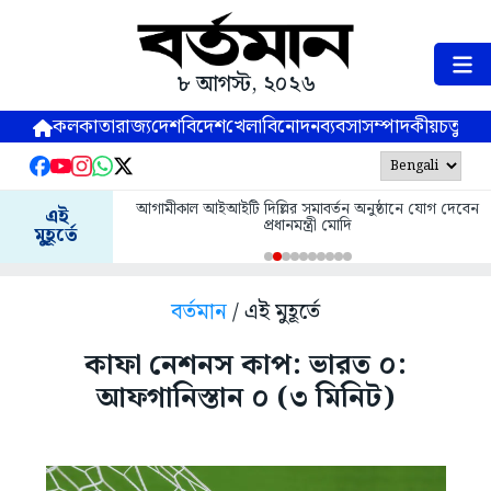
৮ আগস্ট, ২০২৬
কলকাতা
রাজ্য
দেশ
বিদেশ
খেলা
বিনোদন
ব্যবসা
সম্পাদকীয়
চতুষ্পর্ণ
আগামীকাল আইআইটি দিল্লির সমাবর্তন অনুষ্ঠানে যোগ দেবেন
এই
প্রধানমন্ত্রী মোদি
মুহূর্তে
বর্তমান
/ এই মুহূর্তে
কাফা নেশনস কাপ: ভারত ০:
আফগানিস্তান ০ (৩ মিনিট)