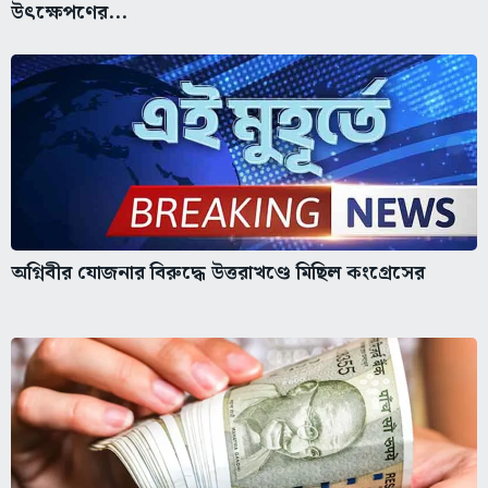
উৎক্ষেপণের...
অগ্নিবীর যোজনার বিরুদ্ধে উত্তরাখণ্ডে মিছিল কংগ্রেসের