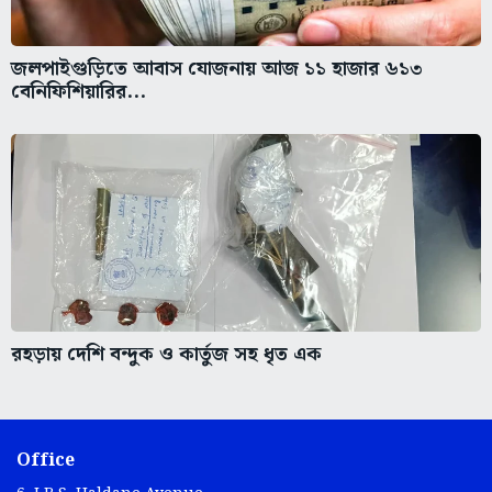
জলপাইগুড়িতে আবাস যোজনায় আজ ১১ হাজার ৬১৩
বেনিফিশিয়ারির...
রহড়ায় দেশি বন্দুক ও কার্তুজ সহ ধৃত এক
Office