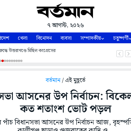
৭ আগস্ট, ২০২৬
িদেশ
খেলা
বিনোদন
ব্যবসা
সম্পাদকীয়
চতুষ্পর্ণী
ুদ্ধে উত্তরাখণ্ডে মিছিল কংগ্রেসের
বর্তমান
/ এই মুহূর্তে
সভা আসনের উপ নির্বাচন: বিকেল 
কত শতাংশ ভোট পড়ল
র পাঁচ বিধানসভা আসনের উপ নির্বাচন আজ, বৃহস্পতি
কালীগঞ্জ ছাড়াও গুজরাতের কাদি ও...