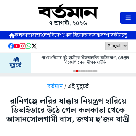
৭ আগস্ট, ২০২৬
কলকাতা
রাজ্য
দেশ
বিদেশ
খেলা
বিনোদন
ব্যবসা
সম্পাদকীয়
চতুষ্পর্ণ
পাথরপ্রতিমায় দুই ছাত্রীকে শ্লীলতাহানির অভিযোগ, গ্রেপ্তার
এই
বিজেপি নেতা দীপক মাইতি
মুহূর্তে
বর্তমান
/ এই মুহূর্তে
রানিগঞ্জে লরির ধাক্কায় নিয়ন্ত্রণ হারিয়ে
ডিভাইডারে উঠে গেল কলকাতা থেকে
আসানসোলগামী বাস, জখম ছ’জন যাত্রী