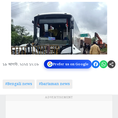
১৯ আগস্ট, ২০২৫ ১২:০৮
Prefer us on Google
#Bengali news
#bartaman news
ADVERTISEMENT