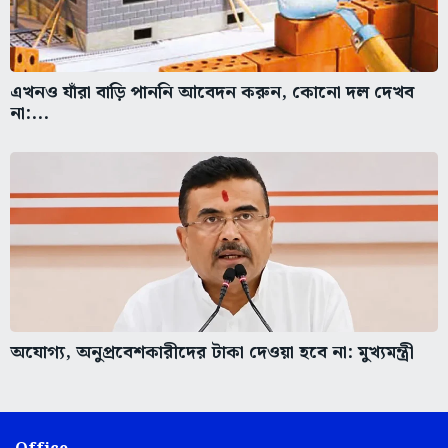
এখনও যাঁরা বাড়ি পাননি আবেদন করুন, কোনো দল দেখব
না:...
অযোগ্য, অনুপ্রবেশকারীদের টাকা দেওয়া হবে না: মুখ্যমন্ত্রী