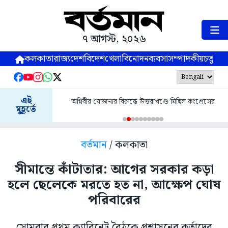
৭ আগস্ট, ২০২৬
কলকাতা
রাজ্য
দেশ
বিদেশ
খেলা
বিনোদন
ব্যবসা
সম্পাদকীয়
চতুষ্পর্ণ
এই
অগ্নিবীর যোজনার বিরুদ্ধে উত্তরাখণ্ডে মিছিল কংগ্রেসের
মুহূর্তে
বর্তমান
/ কলকাতা
সীমান্তে কাঁটাতার: আগের সরকার কড়া
হলে ছেলেকে মরতে হত না, আক্ষেপ ঘোষ
পরিবারের
সোমবার প্রথম ক্যাবিনেট বৈঠকে প্রশাসনের কর্তাদের